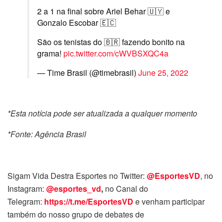
2 a 1 na final sobre Ariel Behar 🇺🇾 e
Gonzalo Escobar 🇪🇨
São os tenistas do 🇧🇷 fazendo bonito na
grama!
pic.twitter.com/cWVBSXQC4a
— Time Brasil (@timebrasil)
June 25, 2022
*Esta notícia pode ser atualizada a qualquer momento
*Fonte: Agência Brasil
Sigam Vida Destra Esportes no Twitter:
@EsportesVD
, no
Instagram:
@esportes_vd
,
no Canal do
Telegram:
https://t.me/EsportesVD
e venham participar
também do nosso grupo de debates de