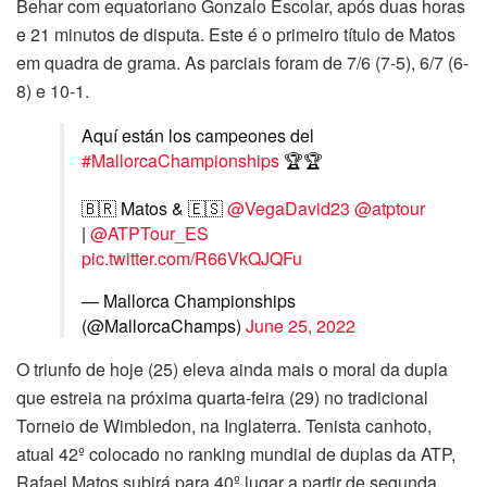
Behar com equatoriano Gonzalo Escolar, após duas horas
e 21 minutos de disputa. Este é o primeiro título de Matos
em quadra de grama. As parciais foram de 7/6 (7-5), 6/7 (6-
8) e 10-1.
Aquí están los campeones del
#MallorcaChampionships
🏆🏆
🇧🇷 Matos & 🇪🇸
@VegaDavid23
@atptour
|
@ATPTour_ES
pic.twitter.com/R66VkQJQFu
— Mallorca Championships
(@MallorcaChamps)
June 25, 2022
O triunfo de hoje (25) eleva ainda mais o moral da dupla
que estreia na próxima quarta-feira (29) no tradicional
Torneio de Wimbledon, na Inglaterra. Tenista canhoto,
atual 42º colocado no ranking mundial de duplas da ATP,
Rafael Matos subirá para 40º lugar a partir de segunda