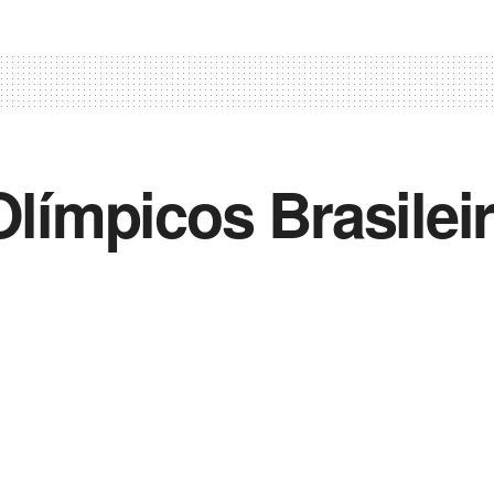
Olímpicos Brasilei
0
 2021
in
Editoriais e Artigos