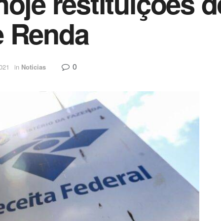
oje restituições do
e Renda
0
2021
in
Noticias