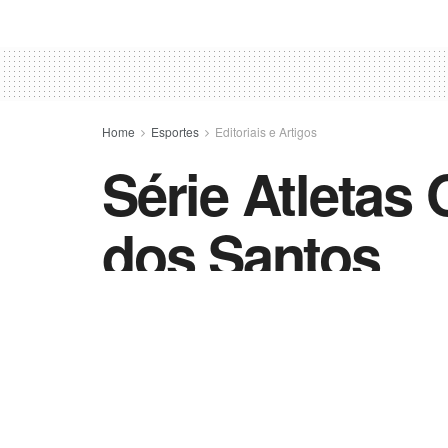
Home
Esportes
Editoriais e Artigos
Série Atletas 
dos Santos
by
Esportes - Vida Destra
7 de dezembro de