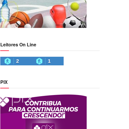
Leitores On Line
2
1
PIX