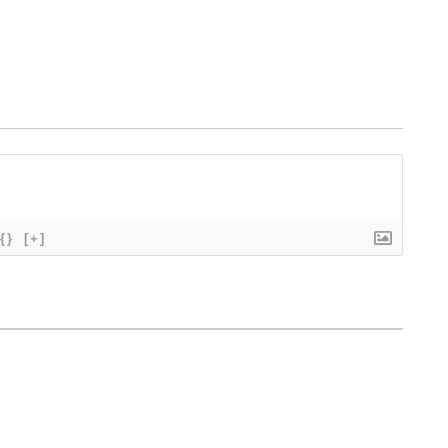
{}
[+]