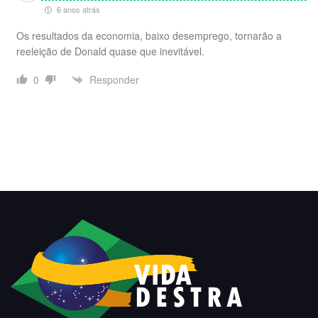
6 anos atrás
Os resultados da economia, baixo desemprego, tornarão a
reeleição de Donald quase que inevitável.
Responder
0