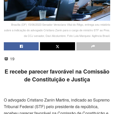
Brasília (DF) 15/06/2023 Senador Veneziano Vital do Rêgo, entrega seu relatório
sobre a indicação do advogado Cristiano Zanin para o cargo de ministro STF ao Pres.
da CCJ senador, Davi Alcolumbre. Foto Lula Marques/ Agência Brasil.
19
E recebe parecer favorável na Comissão
de Constituição e Justiça
O advogado Cristiano Zanin Martins, indicado ao Supremo
Tribunal Federal (STF) pelo presidente da república,
recebeu parecer favorável na Comissão de Constituição e