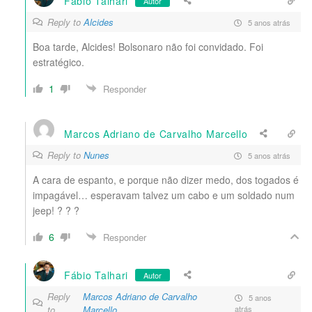
Fábio Talhari
Autor
Reply to
Alcides
5 anos atrás
Boa tarde, Alcides! Bolsonaro não foi convidado. Foi
estratégico.
1
Responder
Marcos Adriano de Carvalho Marcello
Reply to
Nunes
5 anos atrás
A cara de espanto, e porque não dizer medo, dos togados é
impagável… esperavam talvez um cabo e um soldado num
jeep!
? ? ?
6
Responder
Fábio Talhari
Autor
Reply
Marcos Adriano de Carvalho
5 anos
to
Marcello
atrás