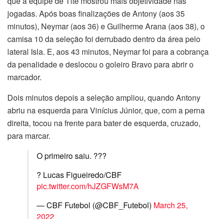
que a equipe de Tite mostrou mais objetividade nas
jogadas. Após boas finalizações de Antony (aos 35
minutos), Neymar (aos 36) e Guilherme Arana (aos 38), o
camisa 10 da seleção foi derrubado dentro da área pelo
lateral Isla. E, aos 43 minutos, Neymar foi para a cobrança
da penalidade e deslocou o goleiro Bravo para abrir o
marcador.
Dois minutos depois a seleção ampliou, quando Antony
abriu na esquerda para Vinícius Júnior, que, com a perna
direita, tocou na frente para bater de esquerda, cruzado,
para marcar.
O primeiro saiu. ???
? Lucas Figueiredo/CBF
pic.twitter.com/hJZGFWsM7A
— CBF Futebol (@CBF_Futebol)
March 25,
2022