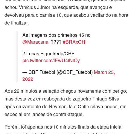
achou Vinícius Júnior na esquerda, que avançou e
devolveu para o camisa 10, que acabou vacilando na hora
de finalizar.
As imagens dos primeiros 45 no
@Maracana
! ????
#BRAxCHI
? Lucas Figueiredo/CBF
pic.twitter.com/IEwU4iNlOy
— CBF Futebol (@CBF_Futebol)
March 25,
2022
Aos 22 minutos a seleção chegou novamente com perigo,
mas desta vez em cabeçada do zagueiro Thiago Silva
após cruzamento de Neymar. Já o Chile criava pouco, em
especial em lances de contra-ataque.
Porém, foi apenas nos 10 minutos finais da etapa inicial