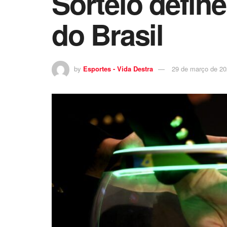
Sorteio defin
do Brasil
by
Esportes - Vida Destra
29 de março de 2