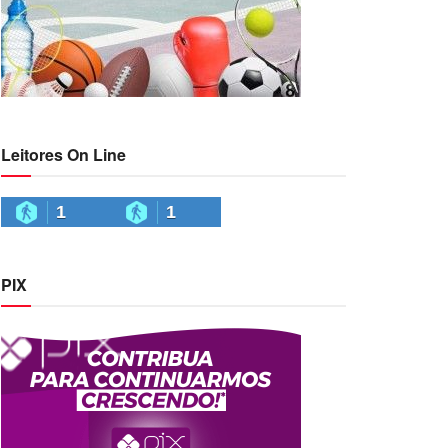
Leitores On Line
1
1
PIX