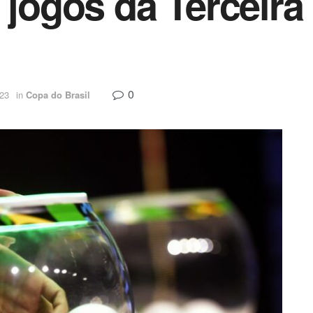
e jogos da Terceir
0
023
in
Copa do Brasil