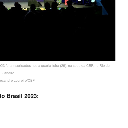
23 foram sorteados nesta quarta-feira (29), na sede da CBF, no Rio de
Janeiro
Alexandre Loureiro/CBF
do Brasil 2023: