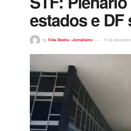
STF: Plenário
estados e DF
by
Vida Destra - Jornalismo
15 de dezembro