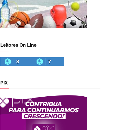
Leitores On Line
8
7
PIX