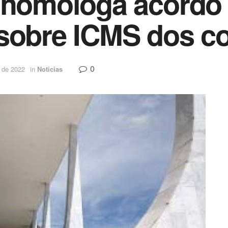
 homologa acordo 
 sobre ICMS dos c
0
 de 2022
in
Noticias