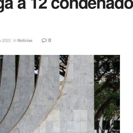
a a 12 condenados
0
e 2023
in
Noticias