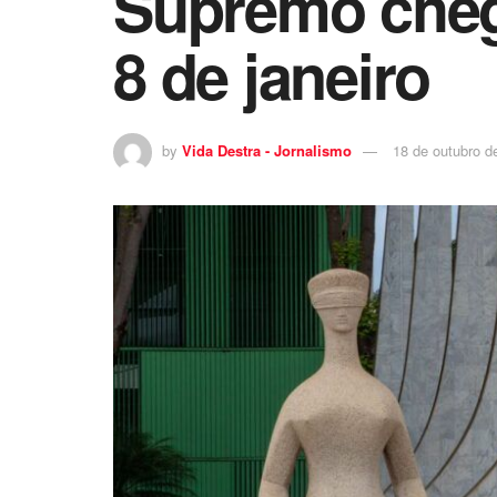
Supremo cheg
8 de janeiro
by
Vida Destra - Jornalismo
18 de outubro d