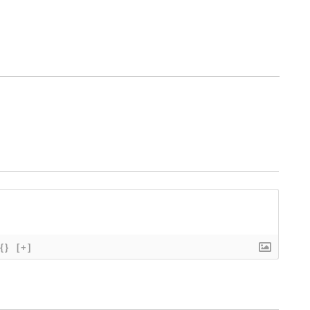
{}
[+]