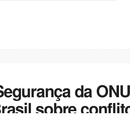
Segurança da ONU 
asil sobre conflito
rista Hamas