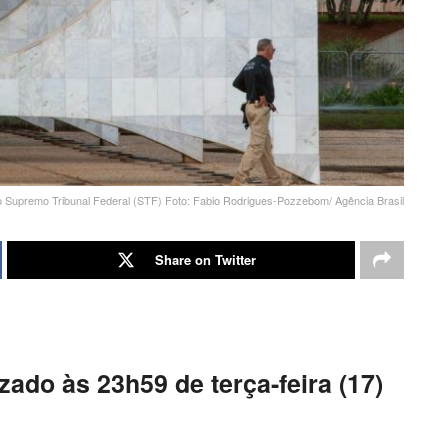
do Supremo Tribunal Federal (STF) Foto: Fabio Rodrigues-Pozzebom/ Agência Brasil
Share on Twitter
izado às 23h59 de terça-feira (17)