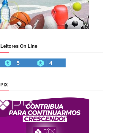
Leitores On Line
5
4
PIX