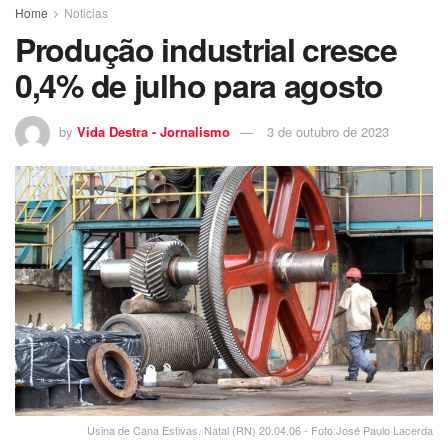
Home
Noticias
Produção industrial cresce
0,4% de julho para agosto
by
Vida Destra - Jornalismo
3 de outubro de 2023
Usina de Cana Estivas. Natal (RN) 20.04.06 - Foto:José Paulo Lacerda