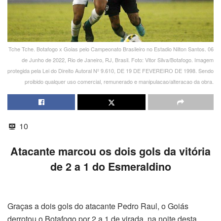
Tche Tche. Botafogo x Goias pelo Campeonato Brasileiro no Estadio Nilton Santos. 06
de Junho de 2022, Rio de Janeiro, RJ, Brasil. Foto: Vitor Silva/Botafogo. Imagem
protegida pela Lei do Direito Autoral Nº 9.610, DE 19 DE FEVEREIRO DE 1998. Sendo
proibido qualquer uso comercial, remunerado e manipulacao/alteracao da obra.
10
Atacante marcou os dois gols da vitória
de 2 a 1 do Esmeraldino
Graças a dois gols do atacante Pedro Raul, o Goiás
derrotou o Botafogo por 2 a 1 de virada, na noite desta