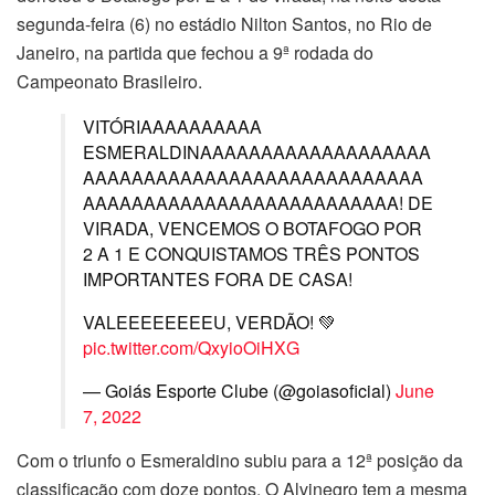
segunda-feira (6) no estádio Nilton Santos, no Rio de
Janeiro, na partida que fechou a 9ª rodada do
Campeonato Brasileiro.
VITÓRIAAAAAAAAAA
ESMERALDINAAAAAAAAAAAAAAAAAAA
AAAAAAAAAAAAAAAAAAAAAAAAAAAA
AAAAAAAAAAAAAAAAAAAAAAAAAA! DE
VIRADA, VENCEMOS O BOTAFOGO POR
2 A 1 E CONQUISTAMOS TRÊS PONTOS
IMPORTANTES FORA DE CASA!
VALEEEEEEEEU, VERDÃO! 💚
pic.twitter.com/QxyioOiHXG
— Goiás Esporte Clube (@goiasoficial)
June
7, 2022
Com o triunfo o Esmeraldino subiu para a 12ª posição da
classificação com doze pontos. O Alvinegro tem a mesma