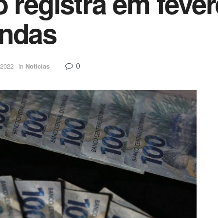
 registra em fever
endas
0
 2022
in
Noticias