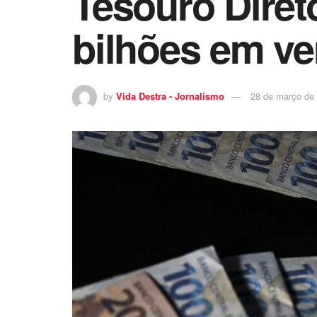
Tesouro Direto
bilhões em v
by
Vida Destra - Jornalismo
28 de março de