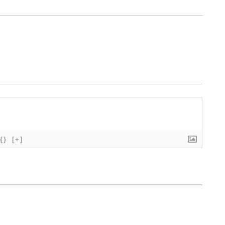
{}
[+]