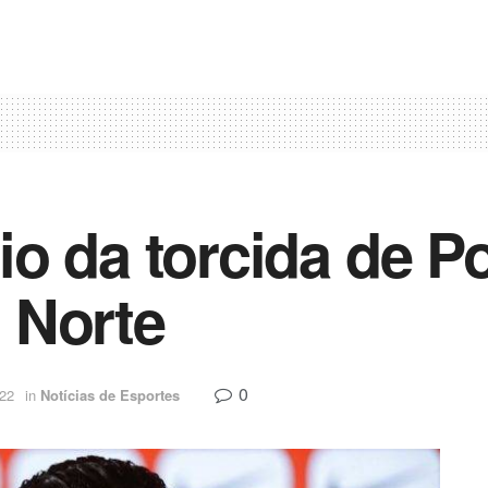
o da torcida de Po
 Norte
0
022
in
Notícias de Esportes