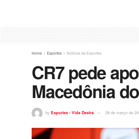
Home
Esportes
Notícias de Esportes
CR7 pede apoi
Macedônia do
by
Esportes - Vida Destra
28 de março de 2