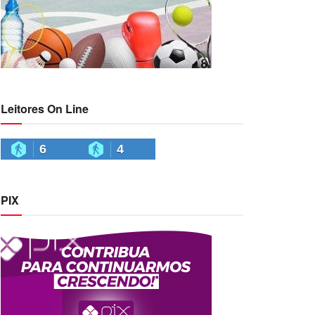
Leitores On Line
6
4
PIX