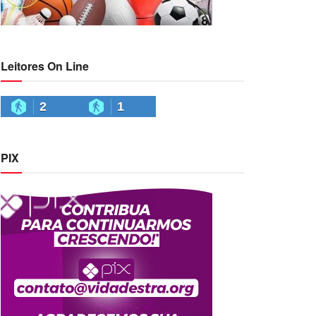
Leitores On Line
2
1
PIX