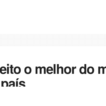
eito o melhor do m
 país
0
022
in
Opinião de um Palmeirense!