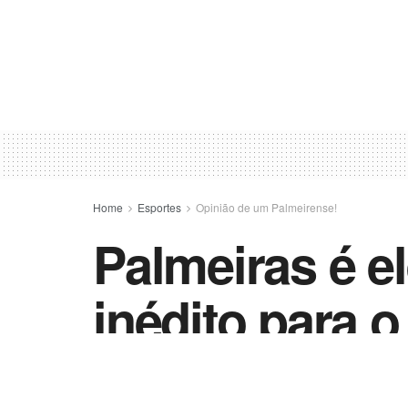
Home
Esportes
Opinião de um Palmeirense!
Palmeiras é el
inédito para o
by
Esportes - Vida Destra
20 de janeiro de 2