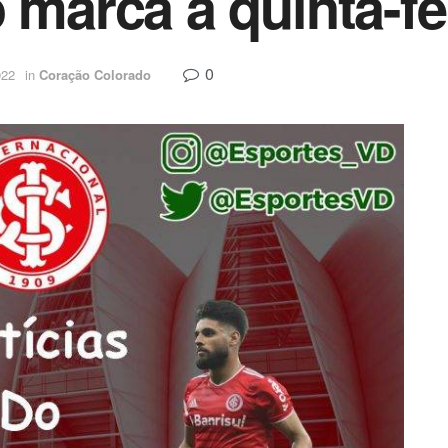
 marca a quinta-fe
0
022
in
Coração Colorado