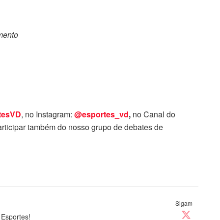
omento
tesVD
, no Instagram:
@esportes_vd
,
no Canal do
rticipar também do nosso grupo de debates de
Sigam
 Esportes!