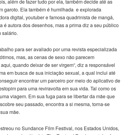
ois, além de fazer tudo por ela, também decide até as
 um garoto. Ela também é humilhada e explorada
adora digital, youtuber e famosa quadrinista de mangá,
 é autora dos desenhos, mas a prima diz a seu público
 salário.
balho para ser avaliado por uma revista especializada
 ótimos, mas, as cenas de sexo não parecem
aqui, quando deixar de ser virgem”, diz a responsável
uma em busca de sua iniciação sexual, a qual inclui até
onseguir encontrar um parceiro por meio do aplicativo de
 estopim para uma reviravolta em sua vida. Tal como os
 uma viagem. Em sua fuga para se libertar da mãe que
scobre seu passado, encontra a si mesma, torna-se
 sua mãe.
 estreou no Sundance Film Festival, nos Estados Unidos,