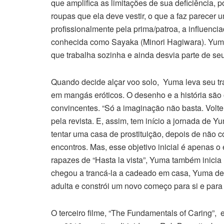
que amplifica as limitações de sua deficiência, p
roupas que ela deve vestir, o que a faz parecer
profissionalmente pela prima/patroa, a influenci
conhecida como Sayaka (Minori Hagiwara). Yuma
que trabalha sozinha e ainda desvia parte de seu
Quando decide alçar voo solo, Yuma leva seu tra
em mangás eróticos. O desenho e a história são
convincentes. “Só a imaginação não basta. Volte 
pela revista. E, assim, tem início a jornada de Y
tentar uma casa de prostituição, depois de não c
encontros. Mas, esse objetivo inicial é apenas o
rapazes de “Hasta la vista”, Yuma também inicia
chegou a trancá-la a cadeado em casa, Yuma de
adulta e constrói um novo começo para si e para
O terceiro filme, “The Fundamentals of Caring”,