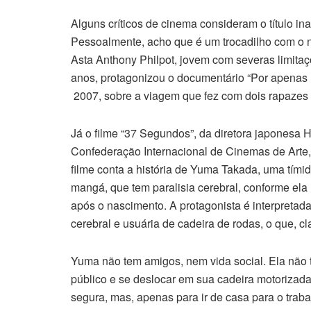
Alguns críticos de cinema consideram o título in
Pessoalmente, acho que é um trocadilho com o n
Asta Anthony Philpot, jovem com severas limitaçõ
anos, protagonizou o documentário “Por apenas u
2007, sobre a viagem que fez com dois rapazes c
Já o filme “37 Segundos”, da diretora japonesa 
Confederação Internacional de Cinemas de Arte,
filme conta a história de Yuma Takada, uma tími
mangá, que tem paralisia cerebral, conforme el
após o nascimento. A protagonista é interpretad
cerebral e usuária de cadeira de rodas, o que, cla
Yuma não tem amigos, nem vida social. Ela não 
público e se deslocar em sua cadeira motorizada
segura, mas, apenas para ir de casa para o tra