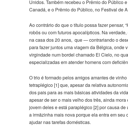
Unidos. Também recebeu o Prêmio do Público e d
Canadá, e o Prêmio do Público, no Festival de A
Ao contrário do que o título possa fazer pensar,
robôs ou com futuros apocalípticos. Na verdade, o
na casa dos 20 anos, que — contrariando o des
para fazer juntos uma viagem da Bélgica, onde v
virgindade num bordel chamado El Cielo, no qua
especializadas em atender homens com deficiên
O trio é formado pelos amigos amantes de vinho 
tetraplégico [1] que, apesar da relativa autonom
dos pais para as mais básicas atividades da vida
apesar de ser o mais velho dos três, ainda mora 
jovem deles e está paraplégico [2] por causa de 
a irmãzinha mais nova porque ela entra em seu q
ajudar nas tarefas domésticas.