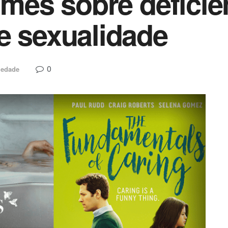
lmes sobre deficiê
e sexualidade
0
iedade