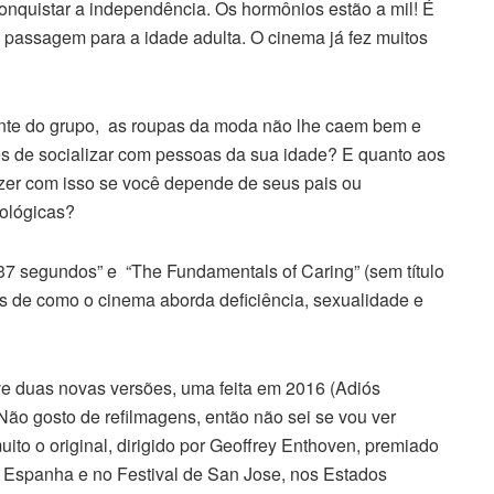
conquistar a independência. Os hormônios estão a mil! É
de passagem para a idade adulta. O cinema já fez muitos
ente do grupo, as roupas da moda não lhe caem bem e
es de socializar com pessoas da sua idade? E quanto aos
azer com isso se você depende de seus pais ou
iológicas?
“37 segundos” e “The Fundamentals of Caring” (sem título
s de como o cinema aborda deficiência, sexualidade e
eve duas novas versões, uma feita em 2016 (Adiós
ão gosto de refilmagens, então não sei se vou ver
to o original, dirigido por Geoffrey Enthoven, premiado
a Espanha e no Festival de San Jose, nos Estados