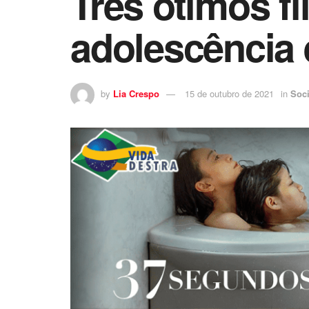
Três ótimos fi
adolescência 
by
Lia Crespo
15 de outubro de 2021
in
Soc