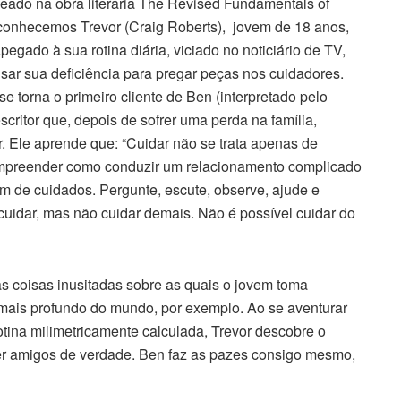
aseado na obra literária The Revised Fundamentals of
 conhecemos Trevor (Craig Roberts), jovem de 18 anos,
egado à sua rotina diária, viciado no noticiário de TV,
sar sua deficiência para pregar peças nos cuidadores.
e torna o primeiro cliente de Ben (interpretado pelo
ritor que, depois de sofrer uma perda na família,
r. Ele aprende que: “Cuidar não se trata apenas de
 compreender como conduzir um relacionamento complicado
m de cuidados. Pergunte, escute, observe, ajude e
uidar, mas não cuidar demais. Não é possível cuidar do
 coisas inusitadas sobre as quais o jovem toma
 mais profundo do mundo, por exemplo. Ao se aventurar
tina milimetricamente calculada, Trevor descobre o
ter amigos de verdade. Ben faz as pazes consigo mesmo,