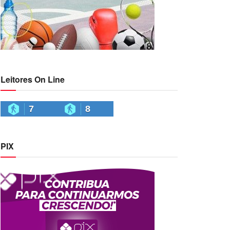
Leitores On Line
7
8
PIX