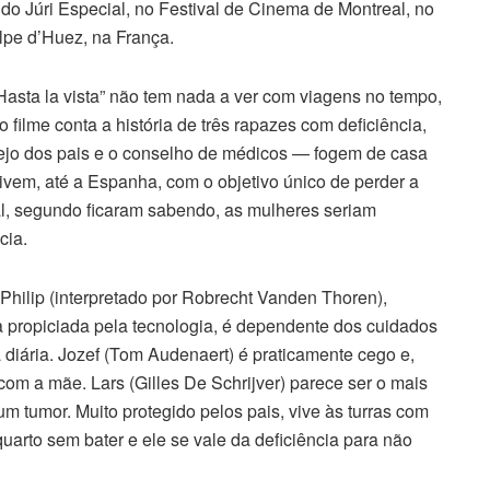
o Júri Especial, no Festival de Cinema de Montreal, no
lpe d’Huez, na França.
 “Hasta la vista” não tem nada a ver com viagens no tempo,
 filme conta a história de três rapazes com deficiência,
ejo dos pais e o conselho de médicos — fogem de casa
ivem, até a Espanha, com o objetivo único de perder a
l, segundo ficaram sabendo, as mulheres seriam
cia.
Philip (interpretado por Robrecht Vanden Thoren),
ia propiciada pela tecnologia, é dependente dos cuidados
 diária. Jozef (Tom Audenaert) é praticamente cego e,
com a mãe. Lars (Gilles De Schrijver) parece ser o mais
um tumor. Muito protegido pelos pais, vive às turras com
uarto sem bater e ele se vale da deficiência para não