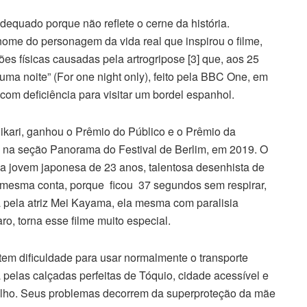
adequado porque não reflete o cerne da história.
ome do personagem da vida real que inspirou o filme,
es físicas causadas pela artrogripose [3] que, aos 25
ma noite” (For one night only), feito pela BBC One, em
om deficiência para visitar um bordel espanhol.
Hikari, ganhou o Prêmio do Público e o Prêmio da
 na seção Panorama do Festival de Berlim, em 2019. O
da jovem japonesa de 23 anos, talentosa desenhista de
a mesma conta, porque ficou 37 segundos sem respirar,
a pela atriz Mei Kayama, ela mesma com paralisia
ro, torna esse filme muito especial.
tem dificuldade para usar normalmente o transporte
 pelas calçadas perfeitas de Tóquio, cidade acessível e
balho. Seus problemas decorrem da superproteção da mãe