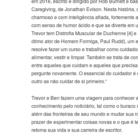
em 2016, escrito e dirigido por Rob Burnett e b
Caregiving, de Jonathan Evison. Nesta história,
charmoso e com inteligência afiada, fortemente ap
com senso de humor ácido e que se diverte em u
Trevor tem Distrofia Muscular de Duchenne [4] e s
ótimo ator de Homem Formiga, Paul Rudd), um esc
resolve fazer um curso e trabalhar como cuidado
alimentar, vestir e limpar. Também se trata de
entre aqueles que cuidam e aqueles que precisa
pergunte novamente. O essencial do cuidador é c
outro se não cuidar de si primeiro.”
Trevor e Ben fazem uma viagem para conhecer as
conhecimento pelo noticiário, tal como o buraco
além das fronteiras de seu mundo e mudar sua ro
prazer de experimentar coisas novas e o que é 
retoma sua vida e sua carreira de escritor.