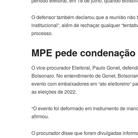
período eleitoral, em 18 de julho, quando Bolson
O defensor também declarou que a reunião não tev
institucional”, além de rechaçar qualquer “tentat
processo.
MPE pede condenação 
O vice-procurador Eleitoral, Paulo Gonet, defen
Bolsonaro. No entendimento de Gonet, Bolsonaro
evento com embaixadores em “ato eleitoreiro” par
as eleições de 2022.
“O evento foi deformado em instrumento de manobr
afirmou.
O procurador disse que foram divulgadas informa