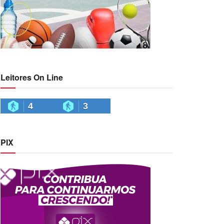
Leitores On Line
4
3
PIX