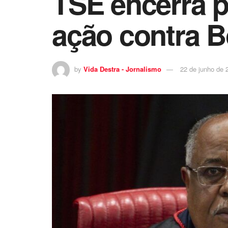
TSE encerra p
ação contra 
by
Vida Destra - Jornalismo
22 de junho de 