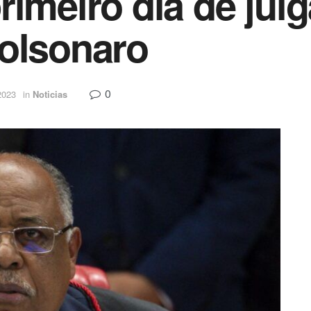
rimeiro dia de jul
Bolsonaro
0
2023
in
Noticias