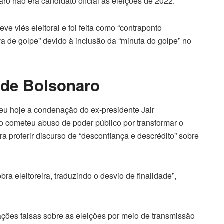
aro não era candidato oficial às eleições de 2022.
e viés eleitoral e foi feita como “contraponto
iva de golpe” devido à inclusão da “minuta do golpe” no
de Bolsonaro
deu hoje a condenação do ex-presidente Jair
 cometeu abuso de poder público por transformar o
a proferir discurso de “desconfiança e descrédito” sobre
a eleitoreira, traduzindo o desvio de finalidade”,
ções falsas sobre as eleições por meio de transmissão