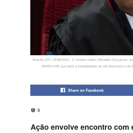
Brasília (DF), 22/06/2023 - O ministro relator, Benedito Gonçalves, du
0600814-85) que pede a inelegibilidade de Jair Bolsonaro e de 
Share on Facebook
8
Ação envolve encontro com 