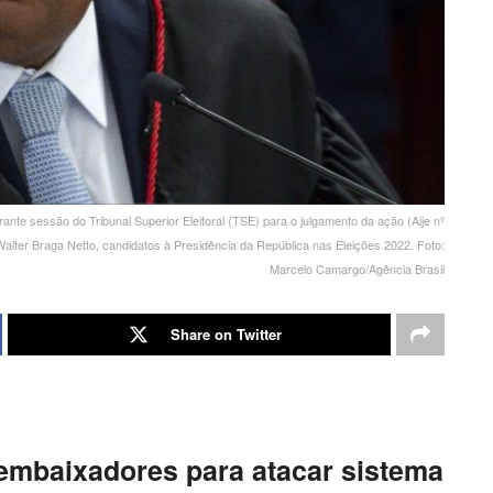
rante sessão do Tribunal Superior Eleitoral (TSE) para o julgamento da ação (Aije nº
Walter Braga Netto, candidatos à Presidência da República nas Eleições 2022. Foto:
Marcelo Camargo/Agência Brasil
Share on Twitter
embaixadores para atacar sistema