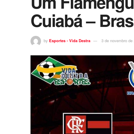
Um Flamenguis
Cuiabá – Brasi
by
Esportes - Vida Destra
3 de novembro de