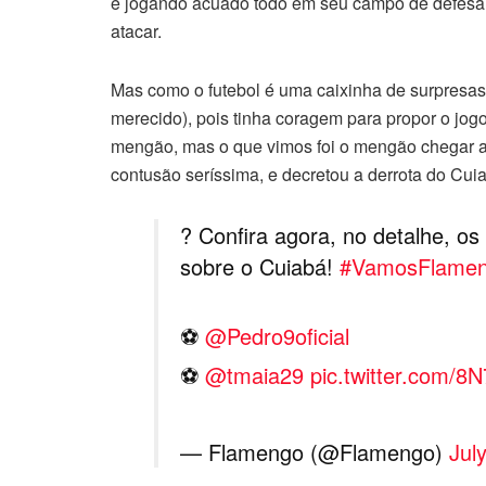
e jogando acuado todo em seu campo de defesa, 
atacar.
Mas como o futebol é uma caixinha de surpresas
merecido), pois tinha coragem para propor o jog
mengão, mas o que vimos foi o mengão chegar a
contusão seríssima, e decretou a derrota do Cui
? Confira agora, no detalhe, os
sobre o Cuiabá!
#VamosFlame
⚽️
@Pedro9oficial
⚽️
@tmaia29
pic.twitter.com/
— Flamengo (@Flamengo)
Jul