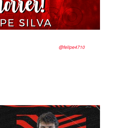
 Silva
@felipe4710