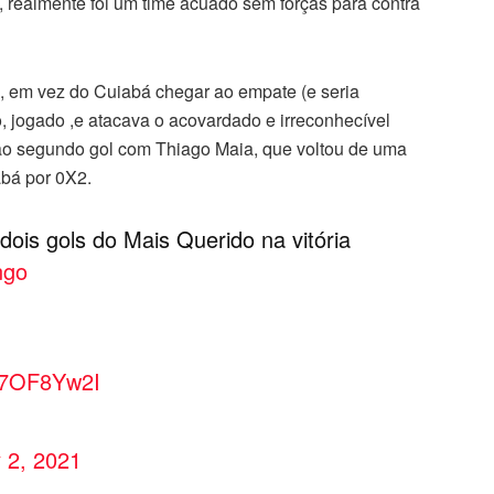
realmente foi um time acuado sem forças para contra
, em vez do Cuiabá chegar ao empate (e seria
o, jogado ,e atacava o acovardado e irreconhecível
o segundo gol com Thiago Maia, que voltou de uma
abá por 0X2.
 dois gols do Mais Querido na vitória
ngo
8N7OF8Yw2I
y 2, 2021