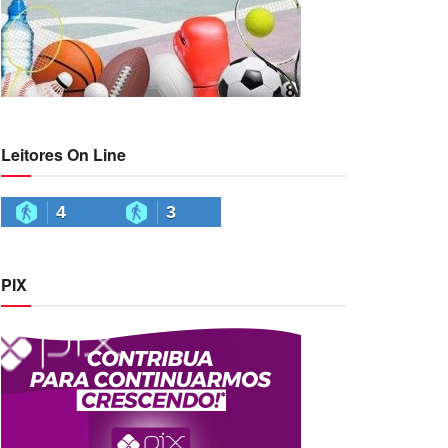
Leitores On Line
4
3
PIX