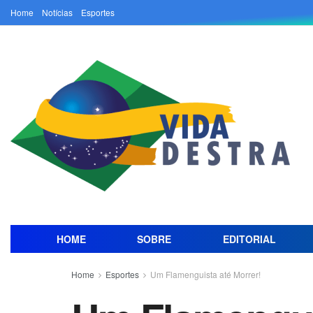
Home
Notícias
Esportes
HOME
SOBRE
EDITORIAL
Home
Esportes
Um Flamenguista até Morrer!