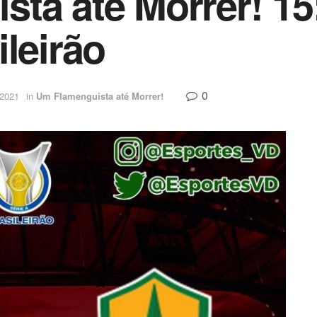
ta até Morrer! 15
leirão
0
 2021
in
Um Flamenguista até Morrer!