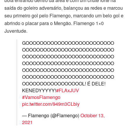
bola entrando dentro da área e com um chute forte na
saída do goleiro adversário, balançou as redes e marcou
seu primeiro gol pelo Flamengo, marcando um belo gol e
abrindo o placar para o Mengão. Flamengo 1×0
Juventude.
GOOOOOOOOOOOOOOOOOOOOOOOOO
OOOOOOOOOOOOOOOOOOOOOOOOOO
OOOOOOOOOOOOOOOOOOOOOOOOOO
OOOOOOOOOOOOOOOOOOOOOOOOOO
OOOOOOOOOOOOOOOOOOOOOOOOOO
OOOOOOOOOOOOOOOOOOOOOOOOOO
OOOOOOOOOOOOOOOOOL! É DELE!
KENEDYYYYY!
#FLAxJUV
#VamosFlamengo
pic.twitter.com/949m3CLbiy
— Flamengo (@Flamengo)
October 13,
2021