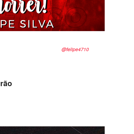
 Silva
@felipe4710
irão