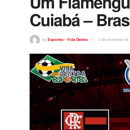
Um Flamenguis
Cuiabá – Brasi
by
Esportes - Vida Destra
3 de novembro de