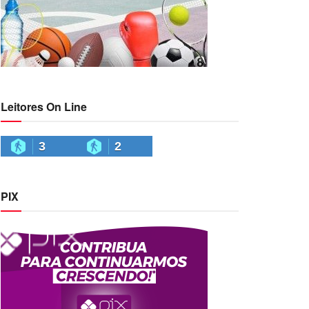
Leitores On Line
3
2
PIX