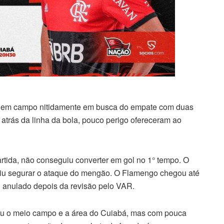
rou em campo nitidamente em busca do empate com duas
 atrás da linha da bola, pouco perigo ofereceram ao
artida, não conseguiu converter em gol no 1° tempo. O
guiu segurar o ataque do mengão. O Flamengo chegou até
i anulado depois da revisão pelo VAR.
gou o meio campo e a área do Cuiabá, mas com pouca