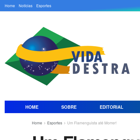
Home
Notícias
Esportes
HOME
SOBRE
EDITORIAL
Home
Esportes
Um Flamenguista até Morrer!