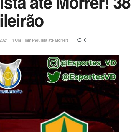
ta até Morrer! 38
leirão
0
 2021
in
Um Flamenguista até Morrer!