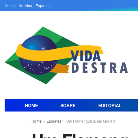
Home
Notícias
Esportes
HOME
SOBRE
EDITORIAL
Home
Esportes
Um Flamenguista até Morrer!