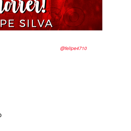
 Silva
@felipe4710
o