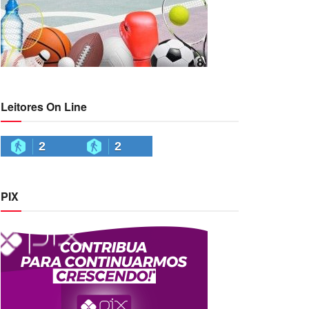
Leitores On Line
2
2
PIX