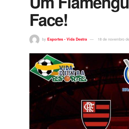
Um Flamenguis
Face!
by
Esportes - Vida Destra
18 de novembro d