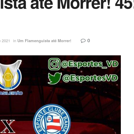
ta até Morrer! 45:
0
e 2021
in
Um Flamenguista até Morrer!