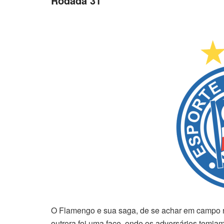
Rodada 31
O Flamengo e sua saga, de se achar em campo n
outrora foi uma face, onde os adversários temi