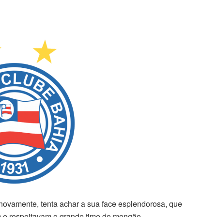
ovamente, tenta achar a sua face esplendorosa, que
am e respeitavam o grande time do mengão.