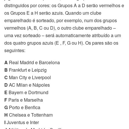
distinguidos por cores: os Grupos A a D serão vermelhos e
os Grupos E a H serão azuis. Quando um clube
emparelhado é sorteado, por exemplo, num dos grupos
vermelhos (A, B, C ou D), o outro clube emparelhado –
uma vez sorteado – será automaticamente atribuído a um
dos quatro grupos azuis (E , F, G ou H). Os pares são os
seguintes:
A
Real Madrid e Barcelona
B
Frankfurt e Leipzig
C
Man City e Liverpool
D
AC Milan e Nápoles
E
Bayern e Dortmund
F
Paris e Marselha
G
Porto e Benfica
H
Chelsea e Tottenham
I
Juventus e Inter