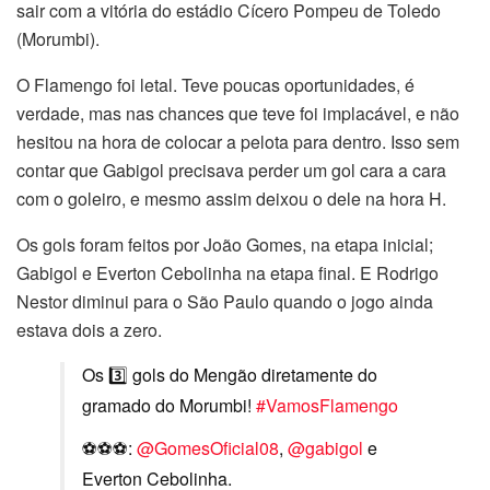
sair com a vitória do estádio Cícero Pompeu de Toledo
(Morumbi).
O Flamengo foi letal. Teve poucas oportunidades, é
verdade, mas nas chances que teve foi implacável, e não
hesitou na hora de colocar a pelota para dentro. Isso sem
contar que Gabigol precisava perder um gol cara a cara
com o goleiro, e mesmo assim deixou o dele na hora H.
Os gols foram feitos por João Gomes, na etapa inicial;
Gabigol e Everton Cebolinha na etapa final. E Rodrigo
Nestor diminui para o São Paulo quando o jogo ainda
estava dois a zero.
Os 3️⃣ gols do Mengão diretamente do
gramado do Morumbi!
#VamosFlamengo
⚽⚽⚽:
@GomesOficial08
,
@gabigol
e
Everton Cebolinha.