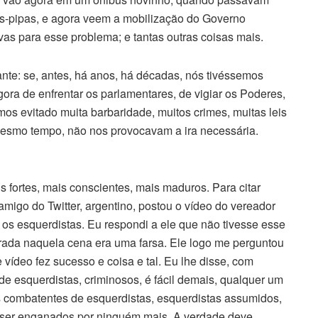
ros-pipas, e agora veem a mobilização do Governo
vas para esse problema; e tantas outras coisas mais.
te: se, antes, há anos, há décadas, nós tivéssemos
ra de enfrentar os parlamentares, de vigiar os Poderes,
amos evitado muita barbaridade, muitos crimes, muitas leis
mesmo tempo, não nos provocavam a ira necessária.
fortes, mais conscientes, mais maduros. Para citar
igo do Twitter, argentino, postou o vídeo do vereador
” os esquerdistas. Eu respondi a ele que não tivesse esse
rada naquela cena era uma farsa. Ele logo me perguntou
vídeo fez sucesso e coisa e tal. Eu lhe disse, com
 de esquerdistas, criminosos, é fácil demais, qualquer um
os combatentes de esquerdistas, esquerdistas assumidos,
 ser enganados por ninguém mais. A verdade deve