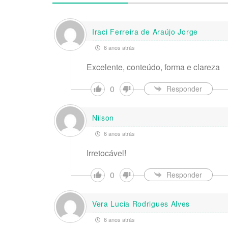
Iraci Ferreira de Araújo Jorge
6 anos atrás
Excelente, conteúdo, forma e clareza
0
Responder
Nilson
6 anos atrás
Irretocável!
0
Responder
Vera Lucia Rodrigues Alves
6 anos atrás