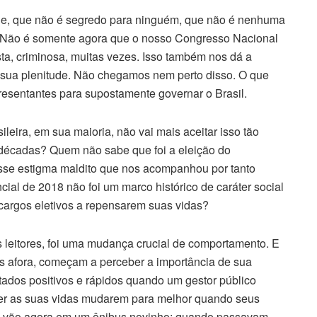
dade, que não é segredo para ninguém, que não é nenhuma
te. Não é somente agora que o nosso Congresso Nacional
ta, criminosa, muitas vezes. Isso também nos dá a
sua plenitude. Não chegamos nem perto disso. O que
resentantes para supostamente governar o Brasil.
eira, em sua maioria, não vai mais aceitar isso tão
décadas? Quem não sabe que foi a eleição do
se estigma maldito que nos acompanhou por tanto
ial de 2018 não foi um marco histórico de caráter social
 cargos eletivos a repensarem suas vidas?
 leitores, foi uma mudança crucial de comportamento. E
ís afora, começam a perceber a importância de sua
ltados positivos e rápidos quando um gestor público
er as suas vidas mudarem para melhor quando seus
ira, vão agora em um ônibus novinho; quando passavam