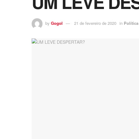
UM LEVE DE
by
Gogol
21 de fevereiro de 2020
in
Política