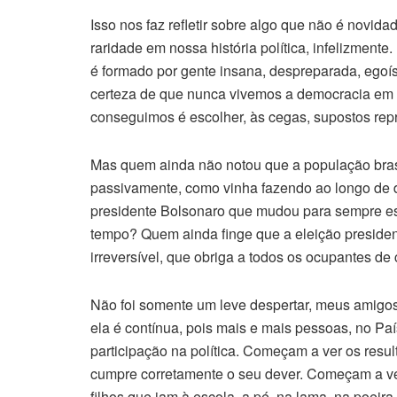
Isso nos faz refletir sobre algo que não é novi
raridade em nossa história política, infelizmen
é formado por gente insana, despreparada, egoís
certeza de que nunca vivemos a democracia em 
conseguimos é escolher, às cegas, supostos rep
Mas quem ainda não notou que a população brasil
passivamente, como vinha fazendo ao longo de 
presidente Bolsonaro que mudou para sempre es
tempo? Quem ainda finge que a eleição presidenc
irreversível, que obriga a todos os ocupantes de
Não foi somente um leve despertar, meus amigos
ela é contínua, pois mais e mais pessoas, no Pa
participação na política. Começam a ver os resu
cumpre corretamente o seu dever. Começam a v
filhos que iam à escola, a pé, na lama, na poe