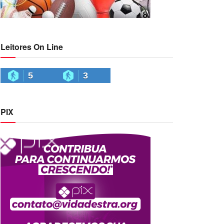
Leitores On Line
5
3
PIX