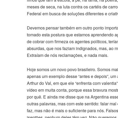
meses de seca, na luta contra os cartéis de car
Federal em busca de soluções diferentes e criati
Devemos pensar também em outro ponto importan
tomado esta postura que estamos aprendendo ago
de cobrar com firmeza os agentes políticos, terí
absurdas, que nos faziam indignados, mas, ao 
Extraíam de nós reclamações, e nada mais.
Hoje somos um novo povo brasileiro. Somos mais 
apenas um exemplo desse “antes e depois”, um am
Arthur do Val, em que ele “enfrenta com valentia
vídeo em muita conta, porque essa bravura most
por quê. E ainda me disse que na Argentina esse 
outras palavras, mas com este sentido: falar mal
faz, mas não é mais o suficiente para nós. Fals
isentões, nenhum deles têm vez. Não queremos