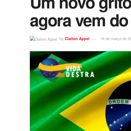
Um novo grito
agora vem do
by
Claiton Appel
16 de março de 2