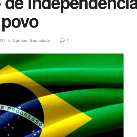
 de Independência
 povo
1
021
in
Opinião
,
Sociedade