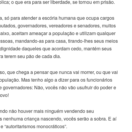
ica; o que era para ser liberdade, se tornou em prisão.
a, só para atender a escória humana que ocupa cargos
deputados, governadores, vereadores e senadores, muitos
 baixo, aceitam ameaçar a população e utilizam qualquer
ssoas, mandando-as para casa, tirando-lhes seus meios
 a dignidade daqueles que acordam cedo, mantém seus
ra terem seu pão de cada dia.
sso, que chega a pensar que nunca vai morrer, ou que vai
opulação. Mas tenho algo a dizer para os funcionários
e governadores: Não, vocês não vão usufruir do poder e
povo!
ando não houver mais ninguém vendendo seu
s nenhuma criança nascendo, vocês serão a sobra. E aí
 e “autoritarismos monocráticos”.