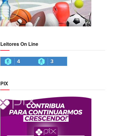
Leitores On Line
4
3
PIX