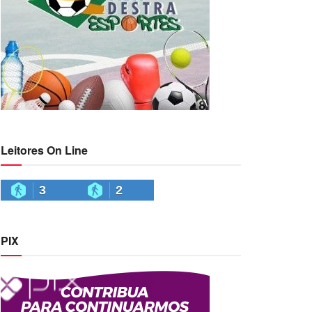
Leitores On Line
3
2
PIX