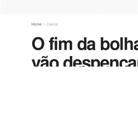
Home
Carros
O fim da bolh
vão despenca
by
Nunes
11 de maio de 2023
in
Carros