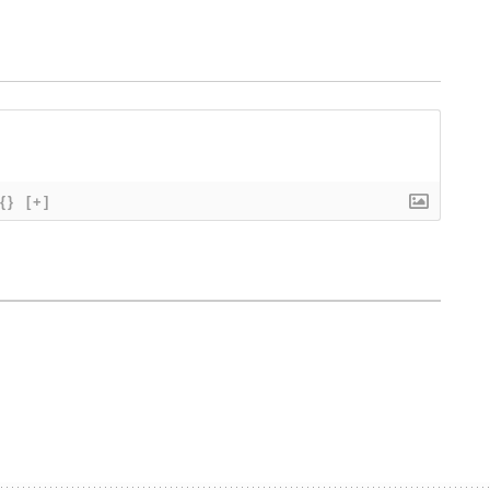
{}
[+]