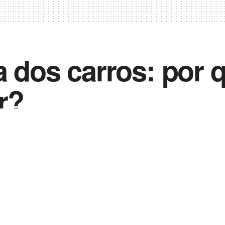
a dos carros: por 
r?
0