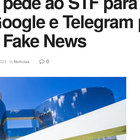
pede ao STF para 
Google e Telegram
s Fake News
0
2023
in
Noticias