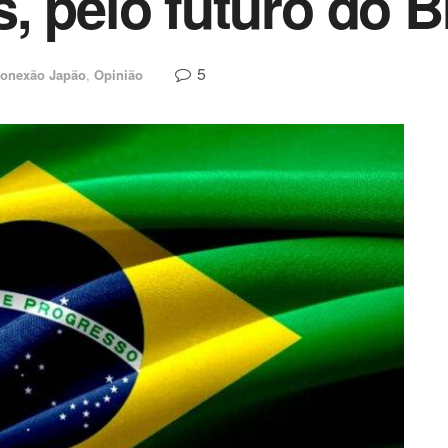
 pelo futuro do Br
5
onexão Japão
,
Opinião