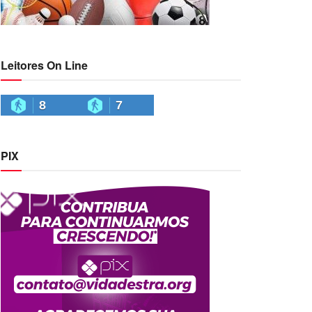
Leitores On Line
8
7
PIX