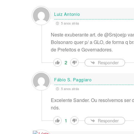
Luiz Antonio
5 anos atrás
Neste exuberante art. de @Srsjoejp vamo
Bolsonaro quer p/ a GLO, de forma q br
de Prefeitos e Governadores.
2
Responder
Fábio S. Paggiaro
5 anos atrás
Excelente Sander. Ou resolvemos ser d
nós.
1
Responder