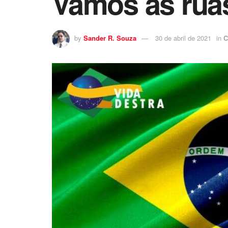
Vamos às ruas,
by
Sander R. Souza
30 de abril de 2021
in
C