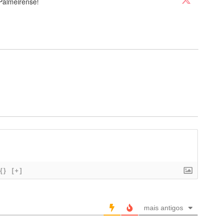
Palmeirense!
{}
[+]
mais antigos