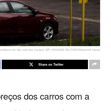
neral Motors em São José dos Campos (SP) 19/03/2020 REUTERS/Roosevelt Cassio
Share on Twitter
preços dos carros com a