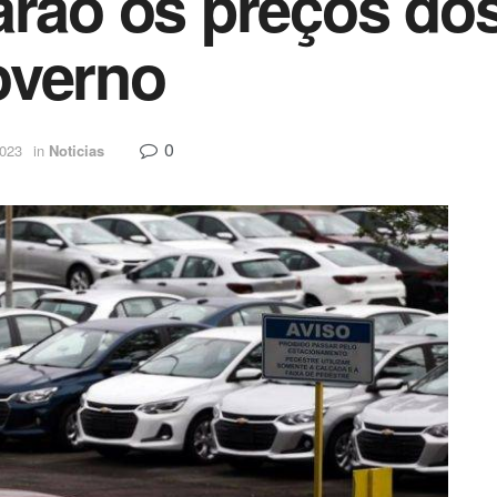
arão os preços do
overno
0
2023
in
Noticias