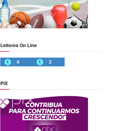
Leitores On Line
4
3
PIX