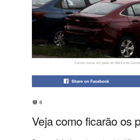
Carros novos em pátio de fábrica da Ge
Share on Facebook
8
Veja como ficarão os 