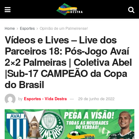
Home
Esportes
Opinião de um Palmeirense!
Vídeos e Lives – Live dos
Parceiros 18: Pós-Jogo Avaí
2×2 Palmeiras | Coletiva Abel
|Sub-17 CAMPEÃO da Copa
do Brasil
by
Esportes - Vida Destra
29 de junho de 2022