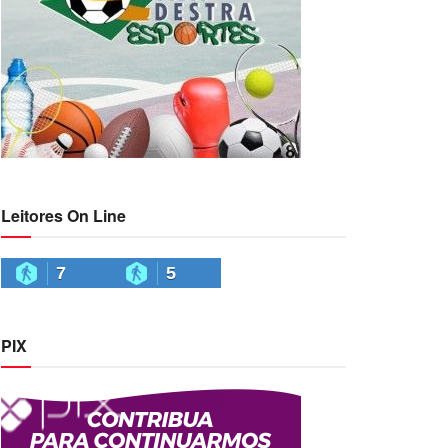
Leitores On Line
7
5
PIX