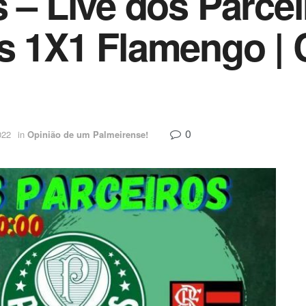
 – Live dos Parcei
s 1X1 Flamengo | 
0
022
in
Opinião de um Palmeirense!