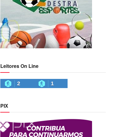
Leitores On Line
2
1
PIX