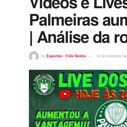
Vídeos e Lives
Palmeiras aum
| Análise da r
by
Esportes - Vida Destra
14 de setembro de