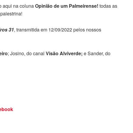
o aqui na coluna
Opinião de um Palmeirense!
todas as
palestrina!
iros 31
, transmitida em 12/09/2022 pelos nossos
eiro
;
Josino, do canal
Visão Alviverde;
e Sander, do
ebook