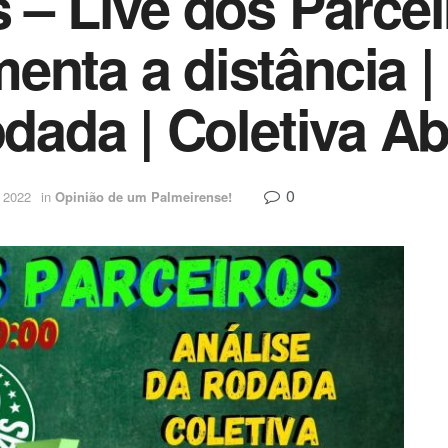
 – Live dos Parcei
enta a distância | 
odada | Coletiva Ab
0
 2022
in
Opinião de um Palmeirense!