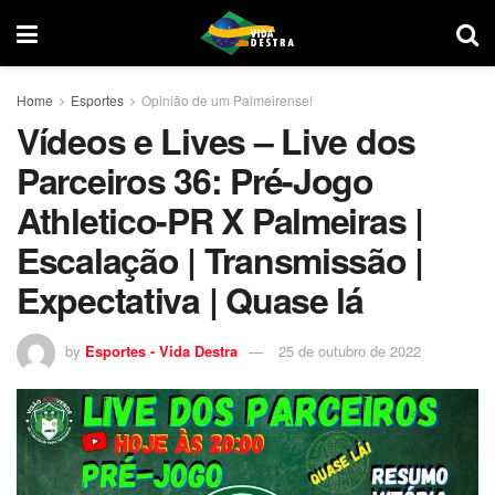
Home
Esportes
Opinião de um Palmeirense!
Vídeos e Lives – Live dos
Parceiros 36: Pré-Jogo
Athletico-PR X Palmeiras |
Escalação | Transmissão |
Expectativa | Quase lá
by
Esportes - Vida Destra
25 de outubro de 2022