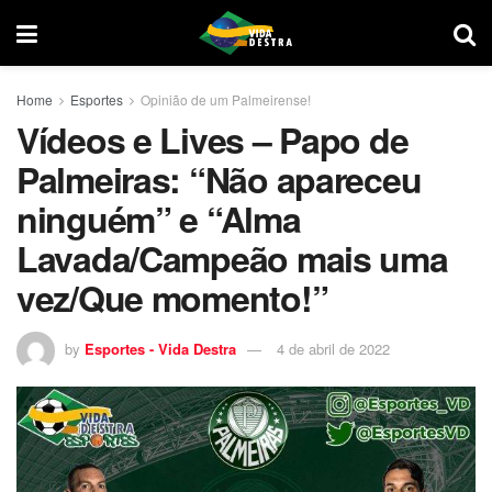
Home
Esportes
Opinião de um Palmeirense!
Vídeos e Lives – Papo de
Palmeiras: “Não apareceu
ninguém” e “Alma
Lavada/Campeão mais uma
vez/Que momento!”
by
Esportes - Vida Destra
4 de abril de 2022