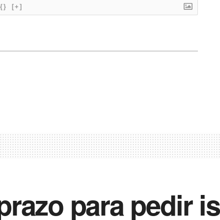
{}
[+]
razo para pedir i