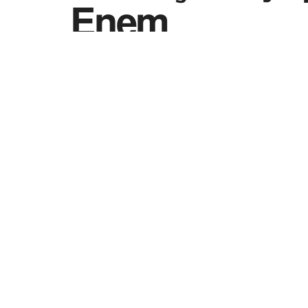
Enem
by
Vida Destra - Jornalismo
4 de abril de 20