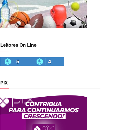
Leitores On Line
5
4
PIX