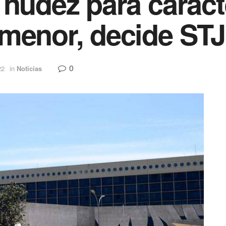
 nudez para caract
menor, decide STJ
0
22
in
Noticias