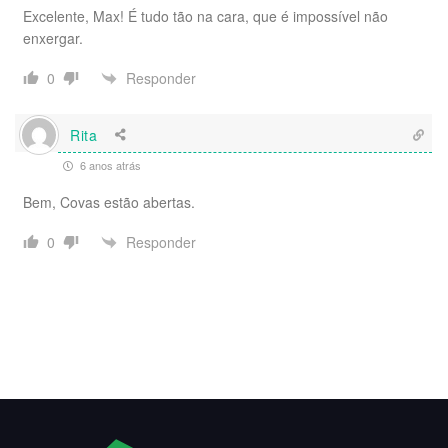
Excelente, Max! É tudo tão na cara, que é impossível não
enxergar.
Responder
0
Rita
6 anos atrás
Bem, Covas estão abertas.
Responder
0