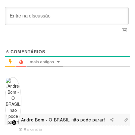
6
COMENTÁRIOS
mais antigos
Andre Bom - O BRASIL não pode parar!
6 anos atrás