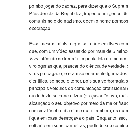
pombo jogando xadrez, para dizer que o Supremo
Presidência da República, impediu um genocídio n
comunismo e do nazismo, deem o nome pomposo
execração.
Esse mesmo ministro que se reúne em lives com p
que, com um vídeo assistido por mais de 5 milh
Viva
; além de se tornar o especialista do momen
virologistas que, praticando ciência de verdade
vírus propagado, e eram solenemente ignorados
científica, semeou o terror, pois sua verborragia
principais veículos de comunicação profissiona
ou deduziu se concretizou (graças a Deus!); mais 
alcançado o seu objetivo por meio da maior fraud
com voz fúnebre dia sim e outro também, os núm
fique em casa destroçava o país. Enquanto isso,
solitário em suas banheiras, pedindo sua comida