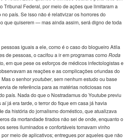
 Tribunal Federal, por meio de ações que limitaram a
o país. Se isso não é relativizar os horrores do
 que quiserem — mas ainda assim, será digno de toda
essoas iguais a ele, como é o caso do blogueiro Atila
ões de pessoas, o cacifou a ir em programas como
Roda
to, em que pese os esforços de médicos infectologistas e
, observavam as reações e as complicações oriundas do
. Mas o senhor
youtuber
, sem nenhum estudo ou base
 servia de referência para as matérias noticiosas nos
l do país. Nada do que o Nostradamus do Youtube previu
aí já era tarde, o terror do fique em casa já havia
e da história do jornalismo doméstico, que atualizava
eros da mortandade tirados não sei de onde, enquanto o
 os seres iluminados e confortáveis tomavam vinho
 por meio de aplicativos; entregues por aqueles que não