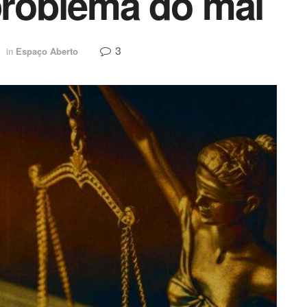
 problema do mal
3
in
Espaço Aberto