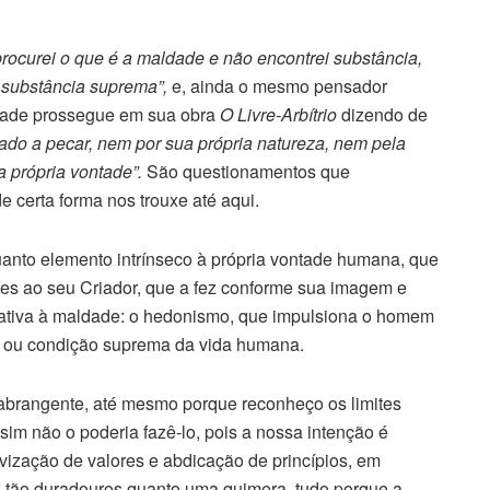
procurei o que é a maldade e não encontrei substância,
 substância suprema”,
e, ainda o mesmo pensador
andade prossegue em sua obra
O Livre-Arbítrio
dizendo de
ado a pecar, nem por sua própria natureza, nem pela
a própria vontade”.
São questionamentos que
 certa forma nos trouxe até aqui.
nto elemento intrínseco à própria vontade humana, que
ntes ao seu Criador, que a fez conforme sua imagem e
elativa à maldade: o hedonismo, que impulsiona o homem
 ou condição suprema da vida humana.
abrangente, até mesmo porque reconheço os limites
ssim não o poderia fazê-lo, pois a nossa intenção é
vização de valores e abdicação de princípios, em
 tão duradouros quanto uma quimera, tudo porque a