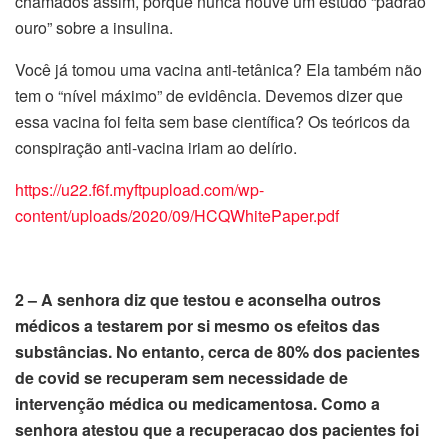
chamados assim, porque nunca houve um estudo “padrão
ouro” sobre a insulina.
Você já tomou uma vacina anti-tetânica? Ela também não
tem o “nível máximo” de evidência. Devemos dizer que
essa vacina foi feita sem base científica? Os teóricos da
conspiração anti-vacina iriam ao delírio.
https://u22.f6f.myftpupload.com/wp-
content/uploads/2020/09/HCQWhitePaper.pdf
2 – A senhora diz que testou e aconselha outros
médicos a testarem por si mesmo os efeitos das
substâncias. No entanto, cerca de 80% dos pacientes
de covid se recuperam sem necessidade de
intervenção médica ou medicamentosa. Como a
senhora atestou que a recuperacao dos pacientes foi