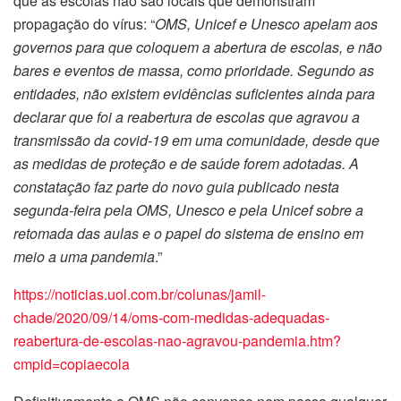
que as escolas não são locais que demonstram
propagação do vírus: “
OMS, Unicef e Unesco apelam aos
governos para que coloquem a abertura de escolas, e não
bares e eventos de massa, como prioridade. Segundo as
entidades, não existem evidências suficientes ainda para
declarar que foi a reabertura de escolas que agravou a
transmissão da covid-19 em uma comunidade, desde que
as medidas de proteção e de saúde forem adotadas. A
constatação faz parte do novo guia publicado nesta
segunda-feira pela OMS, Unesco e pela Unicef sobre a
retomada das aulas e o papel do sistema de ensino em
meio a uma pandemia
.”
https://noticias.uol.com.br/colunas/jamil-
chade/2020/09/14/oms-com-medidas-adequadas-
reabertura-de-escolas-nao-agravou-pandemia.htm?
cmpid=copiaecola