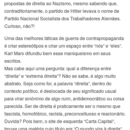
propostas de direita ao Nazismo, mesmo sabendo que,
contraditoriamente, o partido de Hitler levava o nome de
Partido Nacional Socialista dos Trabalhadores Alemães.
Curioso, não?!
Uma das melhores táticas de guerra de contrapropaganda
é criar estereótipos e criar um espaço entre “nós” e “eles”.
Karl Marx difundiu bem esse maniqueísmo em seus
escritos.
Mas cabe aqui uma pergunta: qual a diferença entre
“direita” e “extrema direita”? Não se sabe, é algo muito
abstrato. Seja como for, a palavra “direita”, dentro do
contexto político, é deslocada de seu significado usual
para virar sinônimo de algo ruim, antidemocrático ou coisa
parecida. Ser de direita é praticamente ser o mesmo que
fascista, homofóbico, racista, preconceituoso e reacionário.
Duvida? Pois bem, o site de esquerda “Carta Capital”,
trouxe uma matéria cujo título era “O mundo vira à direita”,