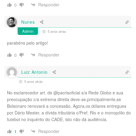
Responder
0
Nunes
Admin
5 anos atrás
parabéns pelo artigo!
Responder
0
Luiz Antonio
5 anos atrás
No esclarecedor art. de @pacrisoficial s/a Rede Globo e sua
preocupação c/a extrema direita deve-se,principalmente,se
Bolsonaro renovará a concessão. Agora,os dólares entregues
por Dário Mester, a dívida tributária c/Pref. Rio e o monopólio do
futebol no inquérito do CADE, isto não dá audiência.
Responder
1