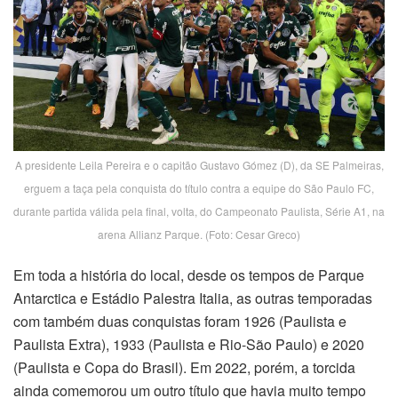
A presidente Leila Pereira e o capitão Gustavo Gómez (D), da SE Palmeiras,
erguem a taça pela conquista do título contra a equipe do São Paulo FC,
durante partida válida pela final, volta, do Campeonato Paulista, Série A1, na
arena Allianz Parque. (Foto: Cesar Greco)
Em toda a história do local, desde os tempos de Parque
Antarctica e Estádio Palestra Italia, as outras temporadas
com também duas conquistas foram 1926 (Paulista e
Paulista Extra), 1933 (Paulista e Rio-São Paulo) e 2020
(Paulista e Copa do Brasil). Em 2022, porém, a torcida
ainda comemorou um outro título que havia muito tempo