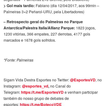
> Gol mais tardio:
Fabiano (dia 12/04/2017, aos 99min –
Palmeiras 3×2 Peñarol-URU, pela Libertadores)
– Retrospecto geral do Palmeiras no Parque
Antarctica/Palestra Italia/Allianz Parque:
1823 jogos,
1230 vitórias, 366 empates, 227 derrotas, 4177 gols
marcados e 1678 gols sofridos.
*Fonte: Palmeiras
Sigam Vida Destra Esportes no Twitter:
@EsportesVD
, no
Instagram:
@esportes_vd
,
no Canal do
Telegram:
https://t.me/EsportesVD
e venham participar
também do nosso grupo de debates de
esportes:
https://t.me/BotecoVDE