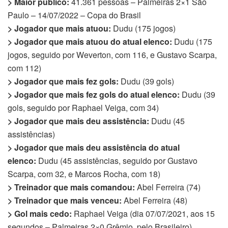
> Maior público:
41.361 pessoas – Palmeiras 2×1 São
Paulo – 14/07/2022 – Copa do Brasil
> Jogador que mais atuou:
Dudu (175 jogos)
> Jogador que mais atuou do atual elenco:
Dudu (175
jogos, seguido por Weverton, com 116, e Gustavo Scarpa,
com 112)
> Jogador que mais fez gols:
Dudu (39 gols)
> Jogador que mais fez gols do atual elenco:
Dudu (39
gols, seguido por Raphael Veiga, com 34)
> Jogador que mais deu assistência:
Dudu (45
assistências)
> Jogador que mais deu assistência do atual
elenco:
Dudu (45 assistências, seguido por Gustavo
Scarpa, com 32, e Marcos Rocha, com 18)
> Treinador que mais comandou:
Abel Ferreira (74)
> Treinador que mais venceu:
Abel Ferreira (48)
> Gol mais cedo:
Raphael Veiga (dia 07/07/2021, aos 15
segundos – Palmeiras 2×0 Grêmio, pelo Brasileiro)