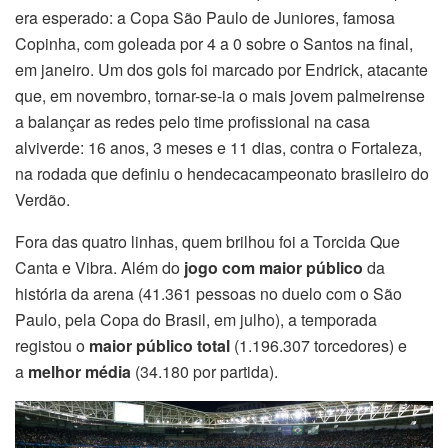
era esperado: a Copa São Paulo de Juniores, famosa
Copinha, com goleada por 4 a 0 sobre o Santos na final,
em janeiro. Um dos gols foi marcado por Endrick, atacante
que, em novembro, tornar-se-ia o mais jovem palmeirense
a balançar as redes pelo time profissional na casa
alviverde: 16 anos, 3 meses e 11 dias, contra o Fortaleza,
na rodada que definiu o hendecacampeonato brasileiro do
Verdão.
Fora das quatro linhas, quem brilhou foi a Torcida Que
Canta e Vibra. Além do
jogo com maior público
da
história da arena (41.361 pessoas no duelo com o São
Paulo, pela Copa do Brasil, em julho), a temporada
registou o
maior público total
(1.196.307 torcedores) e
a
melhor média
(34.180 por partida).