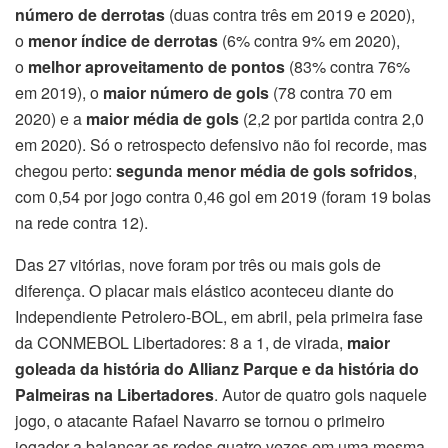
número de derrotas
(duas contra três em 2019 e 2020),
o
menor índice de derrotas
(6% contra 9% em 2020),
o
melhor aproveitamento de pontos
(83% contra 76%
em 2019), o
maior número de gols
(78 contra 70 em
2020) e a
maior média de gols
(2,2 por partida contra 2,0
em 2020). Só o retrospecto defensivo não foi recorde, mas
chegou perto:
segunda menor média de gols sofridos
,
com 0,54 por jogo contra 0,46 gol em 2019 (foram 19 bolas
na rede contra 12).
Das 27 vitórias, nove foram por três ou mais gols de
diferença. O placar mais elástico aconteceu diante do
Independiente Petrolero-BOL, em abril, pela primeira fase
da CONMEBOL Libertadores: 8 a 1, de virada,
maior
goleada da história do Allianz Parque e da história do
Palmeiras na Libertadores
. Autor de quatro gols naquele
jogo, o atacante Rafael Navarro se tornou o primeiro
jogador a balançar as redes quatro vezes em uma mesma