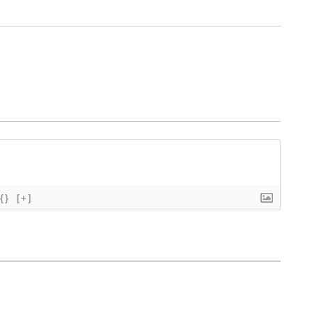
{}
[+]