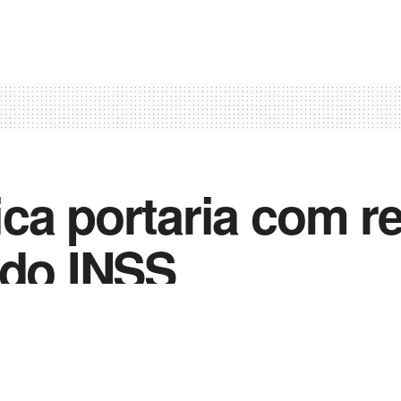
ca portaria com r
 do INSS
0
e 2022
in
Noticias