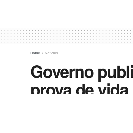
Home
Noticias
Governo publi
prova de vida
by
Vida Destra - Jornalismo
3 de fevereiro d