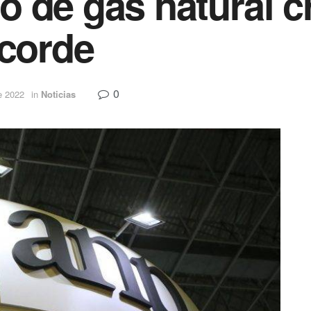
o de gás natural 
ecorde
0
e 2022
in
Noticias