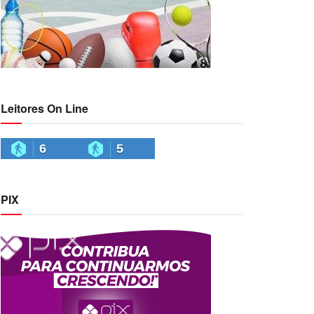
Leitores On Line
6
5
PIX