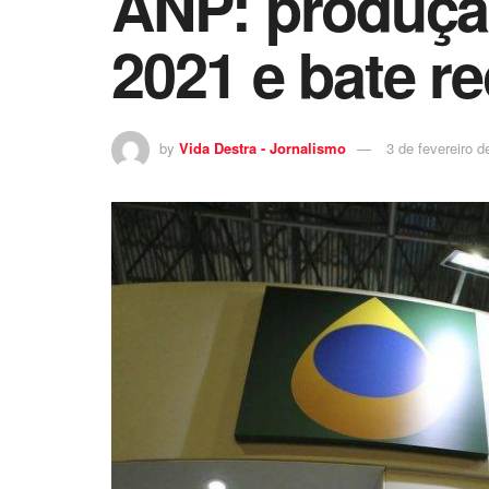
ANP: produçã
2021 e bate r
by
Vida Destra - Jornalismo
3 de fevereiro d