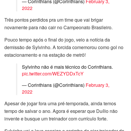
— Corinthians (@Corinthians)
February 3,
2022
Três pontos perdidos pra um time que vai brigar
novamente para não cair no Campeonato Brasileiro.
Pouco tempo após o final do jogo, veio a notícia da
demissão de Sylvinho. A torcida comemorou como gol no
estacionamento e na estação de metrô!
Sylvinho não é mais técnico do Corinthians.
pic.twitter.com/WEZYDDxTcY
— Corinthians (@Corinthians)
February 3,
2022
Apesar de jogar fora uma pré-temporada, ainda temos
tempo de salvar o ano. Agora é esperar que Duílio não
invente e busque um treinador com currículo forte.
Sylvinho vai e leva consigo o carimbo de pior treinador do