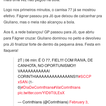
Logo nos primeiros minutos, o camisa 77 já se mostrou
efetivo. Fágner passou pra Jô que deixou de calcanhar pra
Giuliano, mas o meia não alcançou a bola.
Aos 6, a rede balançou! GP passou para Jô, que abriu
para Fágner cruzar. Giuliano dominou no peito e devolveu
pra Jô finalizar forte de dentro da pequena área. Festa em
Itaquera!
2T | 06 min: É O 77, FIEL!!!! COM RAIVA, DE
CANHOTA, NO OPORTUNISMO!!!
VAAAAAAAAAAAI
CORINTHIAAAAAAAAAAAAANS!!!
#SCCP
xSAN
(1-
0)
#DiaDeCorinthians
#VaiCorinthians
pic.twitter.com/YlD9T0LEsX
— Corinthians (@Corinthians)
February 3,