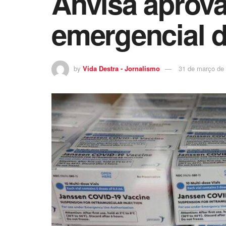
Anvisa aprova
emergencial d
by
Vida Destra - Jornalismo
31 de março de