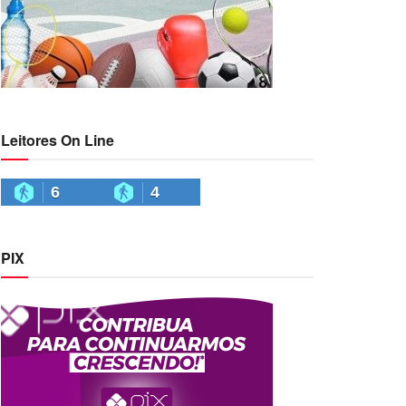
Leitores On Line
6
4
PIX