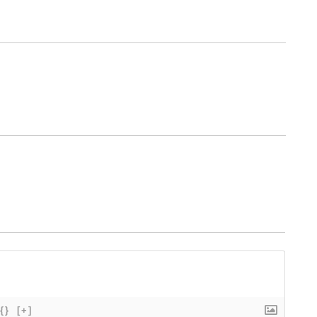
{}
[+]