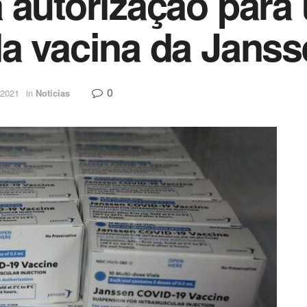
 autorização para
a vacina da Janss
0
 2021
in
Noticias