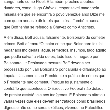
sanguinário como Fidel. E também próximo a outros
ditadores, como Hugo Chávez, responsável maior pela
miséria em que se encontra o povo venezuelano! Dize me
com quem andas é dir-te-eis quem és…Também nunca li
que Boff tenha se referido a Chavez como Anticristo.
Além disso, Boff acusa, falsamente, Bolsonaro de cometer
crimes. Boff afirmou “O maior crime que Bolsonaro fez foi
negar aos indígenas água, remédios, insumos, tudo aquilo
que podia salvar a vida deles, tudo isso foi negado por
Bolsonaro…” Deslavada mentira! Boff deveria ser
processado por Jair Bolsonaro por calúnia e difamação ao
imputar, falsamente, ao Presidente a prática de crimes que
o Presidente não cometeu! Porque foi justamente o
contrário que aconteceu. O Executivo Federal não deixou
de prestar assistência aos indígenas. E Bolsonaro afirmou
várias vezes que eles devem ser tratados como brasileiros
dignos e não como seres exóticos, vivendo no Paleolítico,