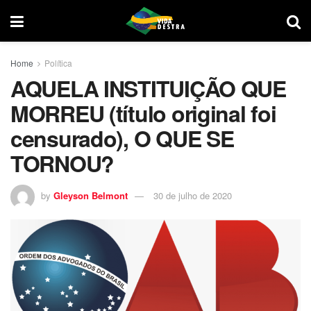
Home
Política
AQUELA INSTITUIÇÃO QUE
MORREU (título original foi
censurado), O QUE SE
TORNOU?
by
Gleyson Belmont
30 de julho de 2020