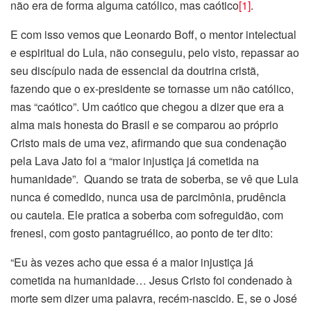
não era de forma alguma católico, mas caótico
[1]
.
E com isso vemos que Leonardo Boff, o mentor intelectual
e espiritual do Lula, não conseguiu, pelo visto, repassar ao
seu discípulo nada de essencial da doutrina cristã,
fazendo que o ex-presidente se tornasse um não católico,
mas “caótico”. Um caótico que chegou a dizer que era a
alma mais honesta do Brasil e se comparou ao próprio
Cristo mais de uma vez, afirmando que sua condenação
pela Lava Jato foi a “maior injustiça já cometida na
humanidade”. Quando se trata de soberba, se vê que Lula
nunca é comedido, nunca usa de parcimônia, prudência
ou cautela. Ele pratica a soberba com sofreguidão, com
frenesi, com gosto pantagruélico, ao ponto de ter dito:
“Eu às vezes acho que essa é a maior injustiça já
cometida na humanidade… Jesus Cristo foi condenado à
morte sem dizer uma palavra, recém-nascido. E, se o José