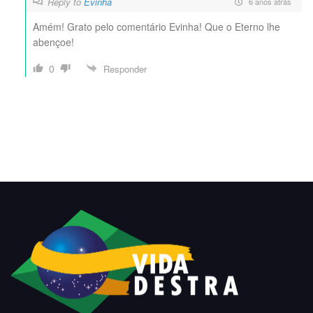
Reply to
Evinha
6 anos atrás
Amém! Grato pelo comentário Evinha! Que o Eterno lhe
abençoe!
0
Responder