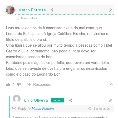
Marco Ferreira
6 anos atrás
Lívio teu texto nós dá à dimensão exata do mal estar que
Leonardo Boff causou à Igreja Católica. Ele sim, reinvindica o
título de anticristo pra si.
Uma figura que se aliou por muito tempo à pessoas como Fidel
Castro e Lula, certamente, não pode e, nem deve ser
considerado pessoa de bem!
Parabéns pelo diagnóstico perfeito, que revela um verdadeiro
lobo, que se traveste de ovelha pra enganar os desavisados
como é o caso do Leonardo Boff.!
Responder
2
Livio Oliveira
Autor
Reply to
Marco Ferreira
6 anos atrás
Agradeço a você pelo seu lúcido e pertinente comentário