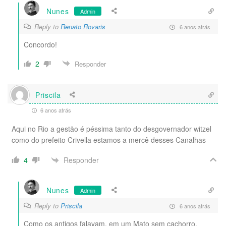
Nunes
Admin
Reply to
Renato Rovaris
6 anos atrás
Concordo!
2
Responder
Priscila
6 anos atrás
Aqui no Rio a gestão é péssima tanto do desgovernador witzel
como do prefeito Crivella estamos a mercê desses Canalhas
Responder
4
Nunes
Admin
Reply to
Priscila
6 anos atrás
Como os antigos falavam, em um Mato sem cachorro.