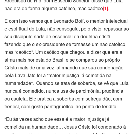
Arcebispo do Rio, dom Eusébio Scheidt, disse que Lula
não era de forma alguma católico, mas caótico
[1]
.
E com isso vemos que Leonardo Boff, o mentor intelectual
e espiritual do Lula, não conseguiu, pelo visto, repassar ao
seu discípulo nada de essencial da doutrina cristã,
fazendo que o ex-presidente se tornasse um não católico,
mas “caótico”. Um caótico que chegou a dizer que era a
alma mais honesta do Brasil e se comparou ao próprio
Cristo mais de uma vez, afirmando que sua condenação
pela Lava Jato foi a “maior injustiça já cometida na
humanidade”. Quando se trata de soberba, se vê que Lula
nunca é comedido, nunca usa de parcimônia, prudência
ou cautela. Ele pratica a soberba com sofreguidão, com
frenesi, com gosto pantagruélico, ao ponto de ter dito:
“Eu às vezes acho que essa é a maior injustiça já
cometida na humanidade… Jesus Cristo foi condenado à