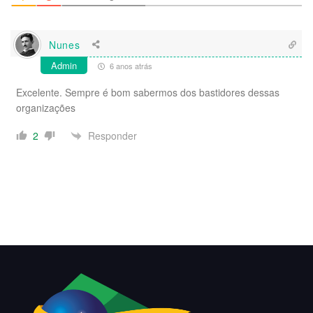
Nunes
Admin
6 anos atrás
Excelente. Sempre é bom sabermos dos bastidores dessas
organizações
Responder
2