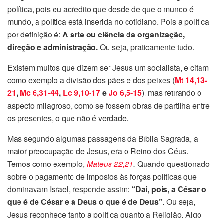
política, pois eu acredito que desde de que o mundo é
mundo, a política está inserida no cotidiano. Pois a política
por definição é:
A arte ou ciência da organização,
direção e administração.
Ou seja, praticamente tudo.
Existem muitos que dizem ser Jesus um socialista, e citam
como exemplo a divisão dos pães e dos peixes (
Mt 14,13-
21
,
Mc 6,31-44
,
Lc 9,10-17
e
Jo 6,5-15
), mas retirando o
aspecto milagroso, como se fossem obras de partilha entre
os presentes, o que não é verdade.
Mas segundo algumas passagens da Bíblia Sagrada, a
maior preocupação de Jesus, era o Reino dos Céus.
Temos como exemplo,
Mateus 22,21
.
Quando questionado
sobre o pagamento de impostos
às forças políticas que
dominavam Israel, responde assim:
“Dai, pois, a César o
que é de César e a Deus o que é de Deus”
.
Ou seja,
Jesus reconhece tanto
a política quanto a Religião.
Algo