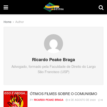
Home
Author
Ricardo Peake Braga
Advogado, formado pela Faculdade de Direito do Largo
São Francisco (USP)
ÓTIMOS FILMES SOBRE O COMUNISMO
BY
RICARDO PEAKE BRAGA
8 DE AGOSTO DE 2020
4