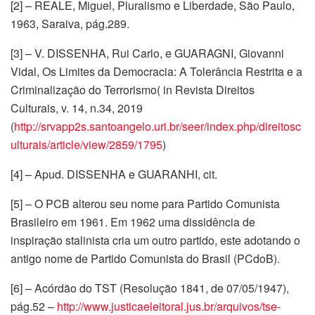
[2] – REALE, Miguel, Pluralismo e Liberdade, São Paulo,
1963, Saraiva, pág.289.
[3] – V. DISSENHA, Rui Carlo, e GUARAGNI, Giovanni
Vidal, Os Limites da Democracia: A Tolerância Restrita e a
Criminalização do Terrorismo( in Revista Direitos
Culturais, v. 14, n.34, 2019
(
http://srvapp2s.santoangelo.uri.br/seer/index.php/direitosc
ulturais/article/view/2859/1795
)
[4] – Apud. DISSENHA e GUARANHI, cit.
[5] – O PCB alterou seu nome para Partido Comunista
Brasileiro em 1961. Em 1962 uma dissidência de
inspiração stalinista cria um outro partido, este adotando o
antigo nome de Partido Comunista do Brasil (PCdoB).
[6] – Acórdão do TST (Resolução 1841, de 07/05/1947),
pág.52 –
http://www.justicaeleitoral.jus.br/arquivos/tse-