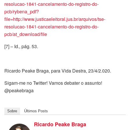
resolucao-1841-cancelamento-do-registro-do-
pcb/rybena_pdf?
file=http://www.justicaeleitoral.jus.br/arquivos/tse-
resolucao-1841-cancelamento-do-registro-do-
pcb/at_download/file
[7] – Id., pág. 53.
Ricardo Peake Braga, para Vida Destra, 23/4/2.020.
Sigam-me no Twitter! Vamos debater o assunto!
@peakebraga
Sobre
Últimos Posts
Ricardo Peake Braga