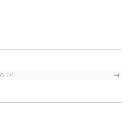
{}
[+]