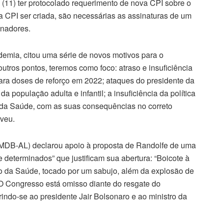
 (11) ter protocolado requerimento de nova CPI sobre o
 CPI ser criada, são necessárias as assinaturas de um
enadores.
demia, citou uma série de novos motivos para o
utros pontos, teremos como foco: atraso e insuficiência
 para doses de reforço em 2022; ataques do presidente da
 população adulta e infantil; a insuficiência da política
 da Saúde, com as suas consequências no correto
veu.
MDB-AL) declarou apoio à proposta de Randolfe de uma
 determinados” que justificam sua abertura: “Boicote à
io da Saúde, tocado por um sabujo, além da explosão de
 O Congresso está omisso diante do resgate do
rindo-se ao presidente Jair Bolsonaro e ao ministro da