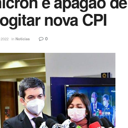
icron e apagão de
ogitar nova CPI
0
e 2022
in
Noticias