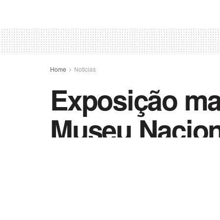
Home
Noticias
Exposição mar
Museu Naciona
by
Vida Destra - Jornalismo
12 de janeiro d