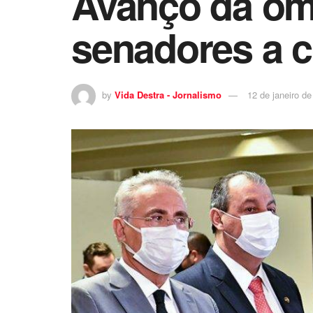
Avanço da ôm
senadores a c
by
Vida Destra - Jornalismo
12 de janeiro d