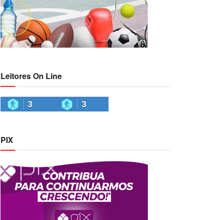
Leitores On Line
3
3
PIX