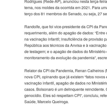
Rodrigues (Rede-AP), anunciou nesta terça-feira
tema, nos moldes da ocorrida em 2021. Para uma
terço dos 81 membros do Senado, ou seja, 27 s
Randolfe, que foi vice-presidente da CPI da Pan
requerimento, além do apagão de dados: “Entre o
na vacinação infantil; insuficiência de provisão
República aos técnicos da Anvisa e à vacinação da
de testagem; e o apagão de dados do Ministério
monitoramento da evolução da pandemia”, escre
Relator da CPI da Pandemia, Renan Calheiros (
nova CPI, opinando que já existem “fatos novos e
vacinação infantil, apagão de dados no Ministér
casos. Bolsonaro é um delinquente reincidente.
genocídio. Eles só respeitam CPI”, concluiu, refe
Saúde, Marcelo Queiroga.