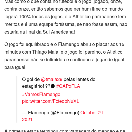
Mas como o que conta no futebol é o jogo, jogado, onze,
contra onze, então sabemos que nenhum time do mundo
jogará 100% todos os jogos, e o Athletico paranaense tem
méritos e é uma equipe fortíssima, se não fosse assim, não
estaria na final da Sul Americana!
O jogo foi equilibrado e o Flamengo abriu o placar aos 15
minutos com Thiago Maia, e o jogo foi parelho, o Atlético
paranaense não se intimidou e continuou a jogar de igual
para igual.
O gol de
@tmaia29
pelas lentes do
estagiário! ??⚫️
#CAPxFLA
#VamosFlamengo
pic.twitter.com/FcfeqbNuXL
— Flamengo (@Flamengo)
October 21,
2021
A primeira etapa terminou com vantagem do mengão e na