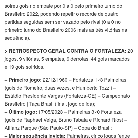
sofreu gols no empate por 0 a 0 pelo primeiro turno do
Brasileiro 2022, podendo repetir o recorde de quatro
partidas seguidas sem ser vazado pelo rival (0 a 0 no
primeiro turno do Brasileiro 2006 mais as três vitórias na
sequência).
> RETROSPECTO GERAL CONTRA O FORTALEZA:
20
jogos, 9 vitórias, 5 empates, 6 derrotas, 44 gols marcados
e 19 gols sofridos.
– Primeiro jogo:
22/12/1960 – Fortaleza 1×3 Palmeiras
(gols de Romeiro, duas vezes, e Humberto Tozzi) –
Estádio Presidente Vargas (Fortaleza-CE) – Campeonato
Brasileiro | Taça Brasil (final, jogo de ida);
– Último jogo:
17/05/2023 – Palmeiras 3×0 Fortaleza
(gols de Raphael Veiga, Bruno Tabata e Richard Ríos) –
Allianz Parque (São Paulo-SP) – Copa do Brasil;
– Maior sequência invicta:
Palmeiras, cinco jogos (entre