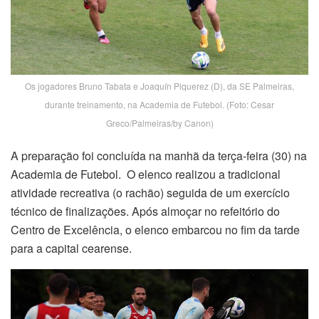
Os jogadores Bruno Tabata e Joaquín Piquerez (D), da SE Palmeiras,
durante treinamento, na Academia de Futebol. (Foto: Cesar
Greco/Palmeiras/by Canon)
A preparação foi concluída na manhã da terça-feira (30) na
Academia de Futebol. O elenco realizou a tradicional
atividade recreativa (o rachão) seguida de um exercício
técnico de finalizações. Após almoçar no refeitório do
Centro de Excelência, o elenco embarcou no fim da tarde
para a capital cearense.