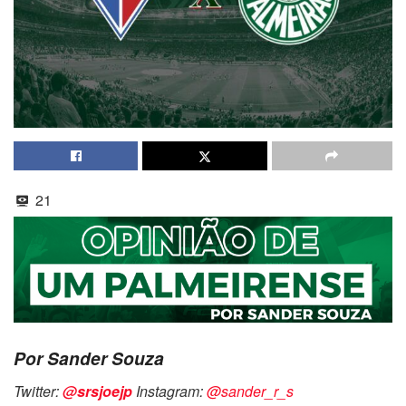
21
Por Sander Souza
Twitter:
@srsjoejp
Instagram:
@sander_r_s