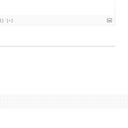
{}
[+]