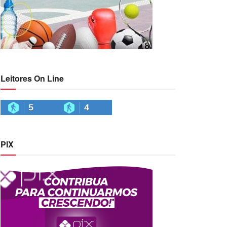
Leitores On Line
5
4
PIX