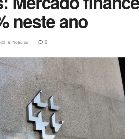
: Mercado finance
% neste ano
0
022
in
Noticias